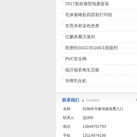
2017新款微型电磨套装
毛体紫峰彩四层彩打印纸
东莞木材染色色浆
亿鹏杀菌灭藻剂
凯密特尔GCS5166/1脱脂剂
PVC安全阀
临沂福若格生态板
升降乳化机
联系我们
Contact
名称:
91制作天麻传媒免费入口
联系人:
温润吟
电话
13848752763
手机
13114974106