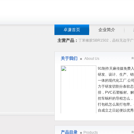
卓濂首页
企业简介
主营产品：
丁苯橡胶SBR1502，晶钰无边字
关于我们
About Us
R
91制作天麻传媒免费
研发、设计、生产、销
一体的现代化工厂.公
力于研发切割分条软态
排，PVC石塑板材。
控车蜗杆的导程怎么，
打包机怎么装打包带。
自成立之日起便以优秀
品销售为基础，以自主
的集成技术为核心，依托完整的技术发开团队
优质服务为宗旨，为用户提供完整可行的创新
产品目录
Products
R