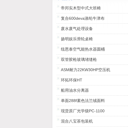
设计和专业化服务。服务社会，创造价值是公
目标;创新行业技术标准，普及行业技术应用是
帝邦实木型中式大班椅
的使命。公司汇集了一批有着丰富工程经验的
骨干，从分析用户需求、方案设计、工程实施
复合600deva涤纶牛津布
量保证、技术培训到售后支持，为用户提供一
废水废气处理设备
的全线服务。
扬明娱乐滑轮桌椅
纽恩泰空气能热水器圆桶
双管胶枪玻璃堵缝枪
ASM耐力22KW30HP空压机
环拓环保HT
船用油水分离器
单面288f素色法兰绒面料
现货原厂光学级PC-1100
混合八宝茶包装机