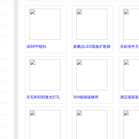
司的
js怎么转换成html
公司
技术
、质
体化
深圳PP锁扣
新鹏达LED面板扩散膜
非标准件天
无毛刺切割激光打孔
304镜面碳钢球
酒店墙面装