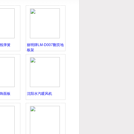
2022-04-26
线弹簧
丽明牌LM-D007翻页地
板架
饰面板
沈阳水汽暖风机