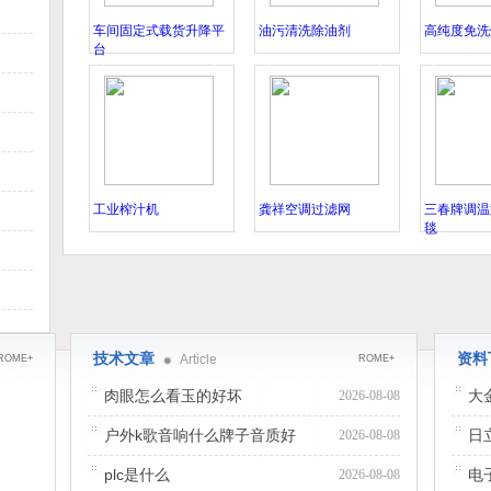
车间固定式载货升降平
油污清洗除油剂
高纯度免洗
台
工业榨汁机
龚祥空调过滤网
三春牌调温
毯
技术文章
资料
Article
ROME+
ROME+
肉眼怎么看玉的好坏
大
2026-08-08
户外k歌音响什么牌子音质好
日
2026-08-08
plc是什么
电
2026-08-08