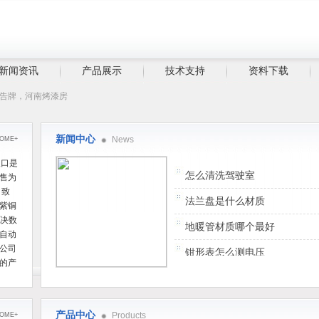
新闻资讯
产品展示
技术支持
资料下载
广告牌，河南烤漆房
新闻中心
News
OME+
入口是
怎么清洗驾驶室
售为
司致
法兰盘是什么材质
紫铜
解决数
地暖管材质哪个最好
自动
公司
钳形表怎么测电压
的产
创新
紫金桥平行节点怎么用
，以
八喜壁挂炉怎么样
集成
产品中心
Products
OME+